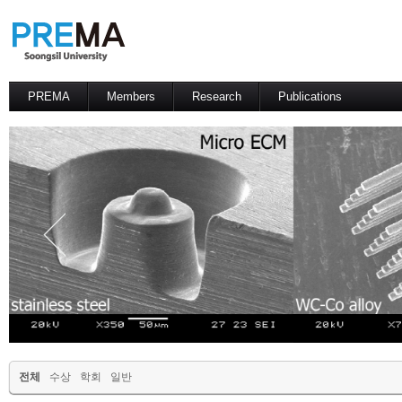
PREMA
Members
Research
Publications
Contacts
Professor
International Journal
International Conference
Domestic Journal
Domestic Conference
Patents
전체
수상
학회
일반