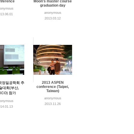
nference
Moon's master course
graduation day
nonymous
anonymous
13.06.01
2013.03.12
2013 ASPEN
한국정밀공학회 추
conference (Taipei,
술대회(부산,
Taiwan)
XCO) 참가
anonymous
nonymous
2013.11.26
14.01.13