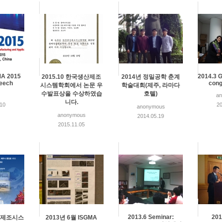
MA 2015
2014.3 G
2015.10 한국생산제조
2014년 정밀공학 춘계
peech
cong
시스템학회에서 논문 우
학술대회(제주, 라마다
수발표상을 수상하였습
호텔)
a
니다.
.10
20
anonymous
anonymous
2014.05.19
2015.11.05
2013.6 Seminar:
201
산제조시스
2013년 6월 ISGMA