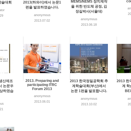
co
MEMS/NEMS 장치제작
학술대회
2013(하와이)에서 논문1
을 위한 반도체 공정, 김
편을 발표하였습니다.
a
ator
장길박사(서울대)
20
anonymous
.29
anonymous
2013.07.02
2013.06.18
2013. Preparing and
한국생산제조
2013 한국정밀공학회 추
2013 
participating ITRC
서 논문우
계학술대회(부산)에서
계 학
Forum 2013
수상하였습
논문 1편을 발표합니다.
BE
anonymous
anonymous
a
2013.06.01
us
2013.10.02
20
.21