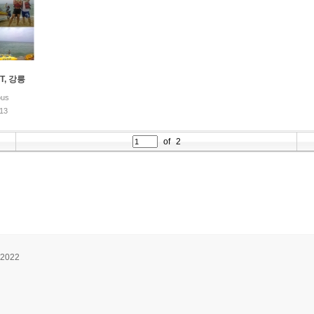
T, 강릉
us
.13
of
2
 2022