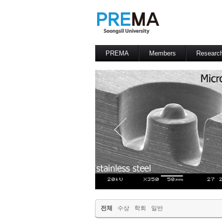
PREMA
Members
Researc
Contacts
Professor
전체
수상
학회
일반