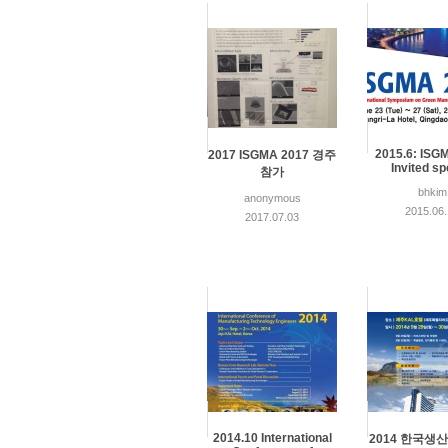
2015.6: ISG
2017 ISGMA 2017 경주
Invited s
참가
bhkim
anonymous
2015.06
2017.07.03
2014.10 International
2014 한국생