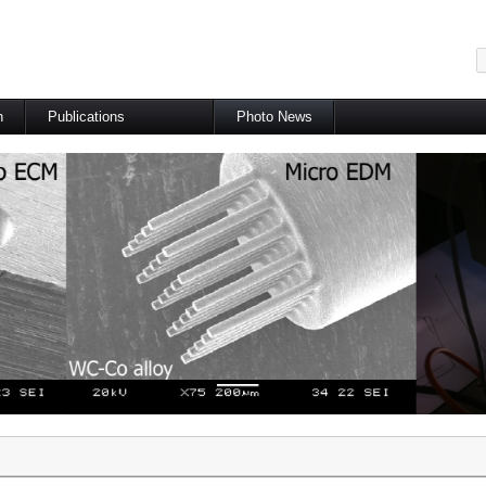
메뉴 건너뛰기
h
Publications
Photo News
International Journal
International Conference
Domestic Journal
Domestic Conference
Patents