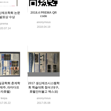
2018.4 PREMA QR
생산제조학회 논문
code
발표상 수상
anonymous
prema
2018.04.19
20.07.14
정밀공학회 춘계학
2017 생산제조시스템학
(제주, 라마다프
회 학술대회 참석 (대구,
라자호텔)
호텔인터불고 엑스코)
leepa
anonymous
17.05.22
2017.05.08