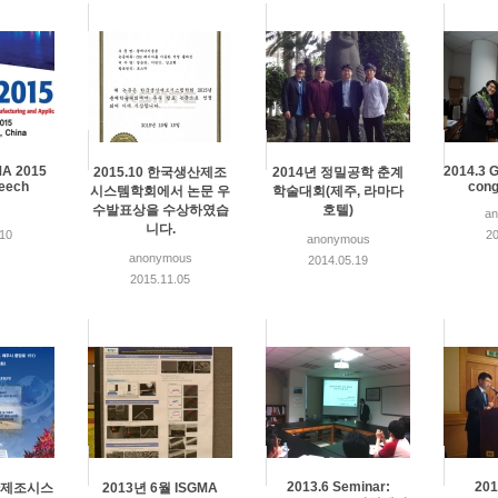
MA 2015
2014.3 G
2015.10 한국생산제조
2014년 정밀공학 춘계
peech
cong
시스템학회에서 논문 우
학술대회(제주, 라마다
수발표상을 수상하였습
호텔)
a
니다.
.10
20
anonymous
anonymous
2014.05.19
2015.11.05
2013.6 Seminar:
201
산제조시스
2013년 6월 ISGMA