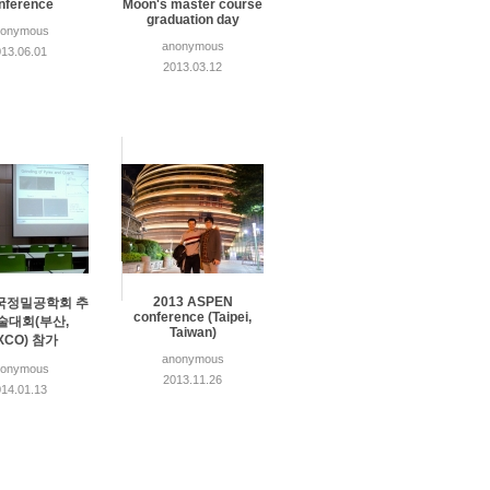
nference
Moon's master course
graduation day
nonymous
anonymous
13.06.01
2013.03.12
2013 ASPEN
한국정밀공학회 추
conference (Taipei,
술대회(부산,
Taiwan)
XCO) 참가
anonymous
nonymous
2013.11.26
14.01.13