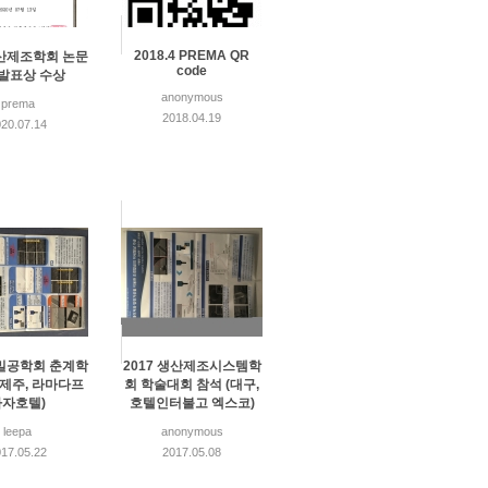
2018.4 PREMA QR
생산제조학회 논문
code
발표상 수상
anonymous
prema
2018.04.19
20.07.14
정밀공학회 춘계학
2017 생산제조시스템학
(제주, 라마다프
회 학술대회 참석 (대구,
라자호텔)
호텔인터불고 엑스코)
leepa
anonymous
17.05.22
2017.05.08