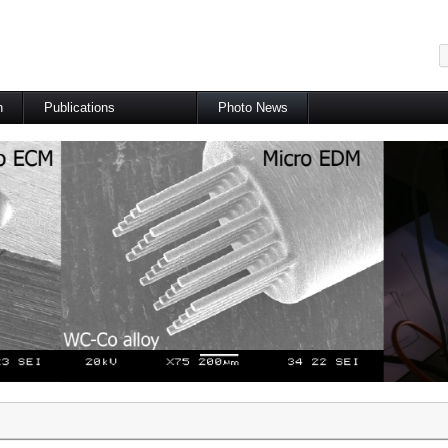
메뉴 건너뛰기
h
Publications
Photo News
International Journal
International Conference
Domestic Journal
Domestic Conference
Patents