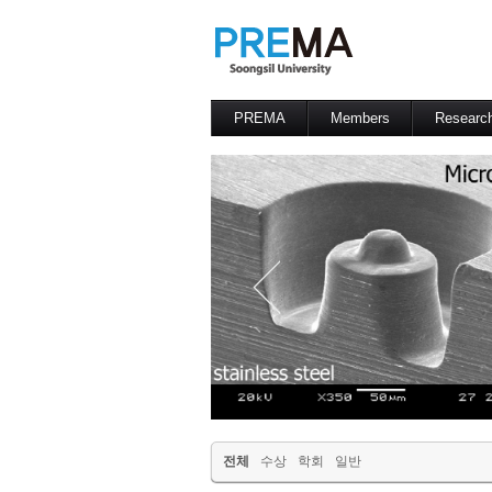
PREMA
Members
Researc
Contacts
Professor
전체
수상
학회
일반