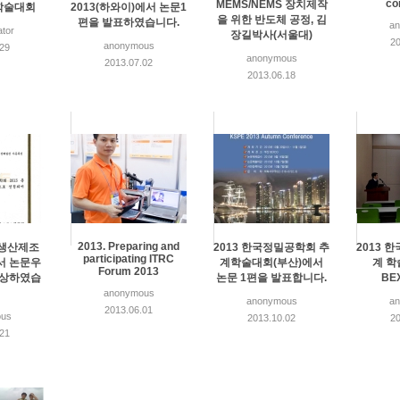
co
MEMS/NEMS 장치제작
학술대회
2013(하와이)에서 논문1
을 위한 반도체 공정, 김
편을 발표하였습니다.
a
ator
장길박사(서울대)
20
anonymous
.29
anonymous
2013.07.02
2013.06.18
2013. Preparing and
한국생산제조
2013 한국정밀공학회 추
2013 
participating ITRC
서 논문우
계학술대회(부산)에서
계 학
Forum 2013
수상하였습
논문 1편을 발표합니다.
BE
anonymous
anonymous
a
2013.06.01
us
2013.10.02
20
.21