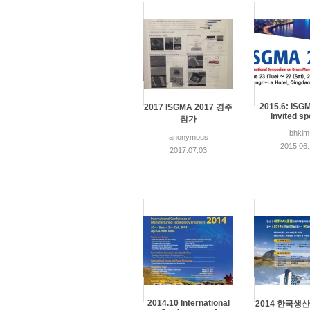
2015.6: ISG
2017 ISGMA 2017 경주
Invited s
참가
bhkim
anonymous
2015.06
2017.07.03
2014.10 International
2014 한국생