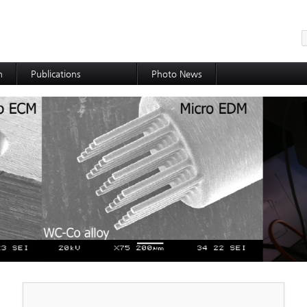
메뉴 건너뛰기
h
Publications
Photo News
International Journal
International Conference
Domestic Journal
Domestic Conference
Patents