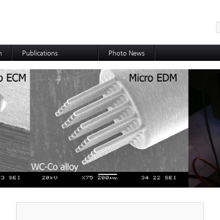
메뉴 건너뛰기
h
Publications
Photo News
International Journal
International Conference
Domestic Journal
Domestic Conference
Patents