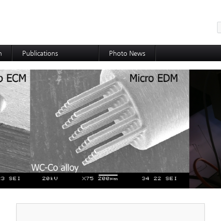
메뉴 건너뛰기
h
Publications
Photo News
International Journal
International Conference
Domestic Journal
Domestic Conference
Patents