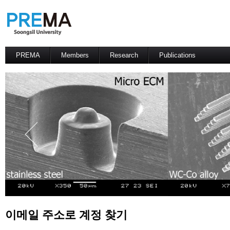
PREMA
Members
Research
Publications
Contacts
Professor
International Journal
International Conference
Domestic Journal
Domestic Conference
Patents
이메일 주소로 계정 찾기