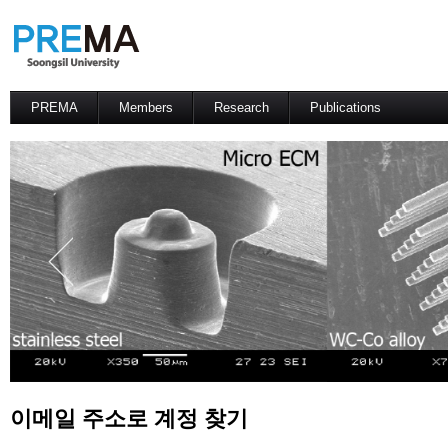
PREMA
Members
Research
Publications
Contacts
Professor
International Journal
International Conference
Domestic Journal
Domestic Conference
Patents
이메일 주소로 계정 찾기