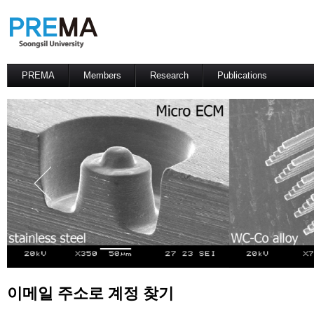
PREMA
Members
Research
Publications
Contacts
Professor
International Journal
International Conference
Domestic Journal
Domestic Conference
Patents
이메일 주소로 계정 찾기