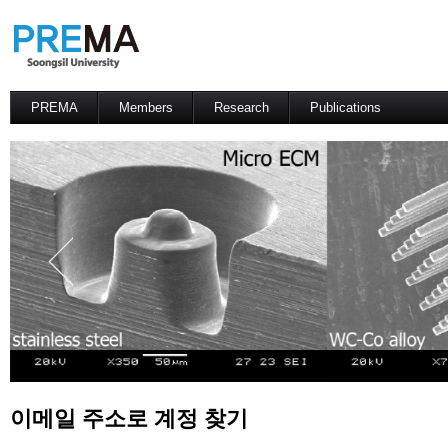
PREMA
Members
Research
Publications
Contacts
Professor
International Journal
International Conference
Domestic Journal
Domestic Conference
Patents
이메일 주소로 계정 찾기