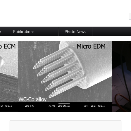
메뉴 건너뛰기
h
Publications
Photo News
International Journal
International Conference
Domestic Journal
Domestic Conference
Patents