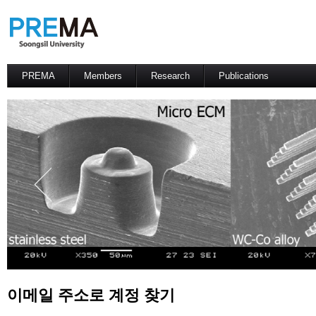
PREMA
Members
Research
Publications
Contacts
Professor
International Journal
International Conference
Domestic Journal
Domestic Conference
Patents
이메일 주소로 계정 찾기