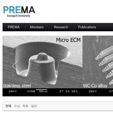
PREMA
Members
Research
Publications
Contacts
Professor
International Journal
International Conference
Domestic Journal
Domestic Conference
Patents
전체
수상
학회
일반