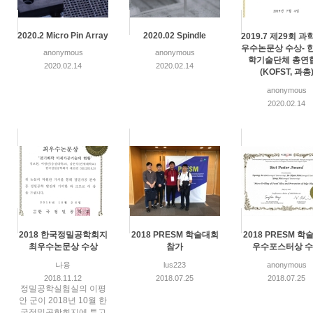
2020.2 Micro Pin Array
2020.02 Spindle
2019.7 제29회 
우수논문상 수상- 
anonymous
anonymous
학기술단체 총연
2020.02.14
2020.02.14
(KOFST, 과총
anonymous
2020.02.14
2018 한국정밀공학회지
2018 PRESM 학술대회
2018 PRESM 학
최우수논문상 수상
참가
우수포스터상 
나융
lus223
anonymous
2018.11.12
2018.07.25
2018.07.25
정밀공학실험실의 이평
안 군이 2018년 10월 한
국정밀공학회지에 투고