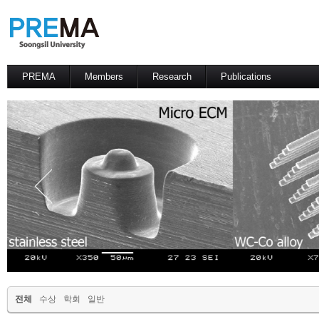
PREMA
Members
Research
Publications
Contacts
Professor
International Journal
International Conference
Domestic Journal
Domestic Conference
Patents
전체
수상
학회
일반